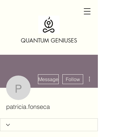
QUANTUM GENIUSES
More actions
Message
Follow
patricia.fonseca
patricia.fonseca